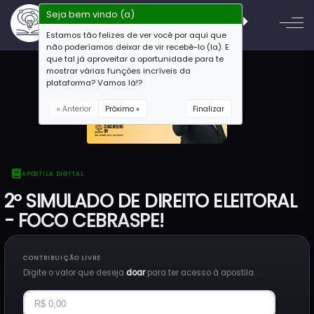
Seja bem vindo (a)
Estamos tão felizes de ver você por aqui que
não poderíamos deixar de vir recebê-lo (la). E
que tal já aproveitar a oportunidade para te
mostrar várias funções incríveis da
plataforma? Vamos lá!?
« Anterior
Próximo »
Finalizar
APOSTILA DIGITAL
2º SIMULADO DE DIREITO ELEITORAL
- FOCO CEBRASPE!
CONTRIBUIÇÃO LIVRE
Digite o valor que deseja
doar
para ter acesso à apostila.