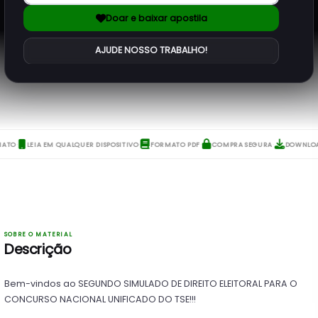
Doar e baixar apostila
AJUDE NOSSO TRABALHO!
·
·
·
·
IATO
LEIA EM QUALQUER DISPOSITIVO
FORMATO PDF
COMPRA SEGURA
DOWNLOA
01
SOBRE O MATERIAL
Descrição
Bem-vindos ao SEGUNDO SIMULADO DE DIREITO ELEITORAL PARA O
CONCURSO NACIONAL UNIFICADO DO TSE!!!