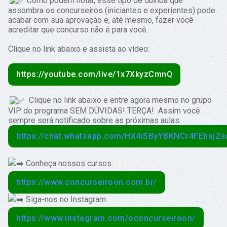
Como podem notar, esse tipo de dúvida que
assombra os concurseiros (iniciantes e experientes) pode
acabar com sua aprovação e, até mesmo, fazer você
acreditar que concurso não é para você.
Clique no link abaixo e assista ao vídeo:
https://youtube.com/live/1x7XkyzCmnQ
Clique no link abaixo e entre agora mesmo no grupo
VIP do programa SEM DÚVIDAS! TERÇA! Assim você
sempre será notificado sobre as próximas aulas:
https://chat.whatsapp.com/HX4iSByYBKNCr4FEhsjZ
Conheça nossos cursos:
https://www.concurseiroon.com.br/
Siga-nos no Instagram:
https://www.instagram.com/oconcurseiroon/