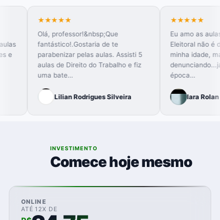
★★★★★
★★★★
Olá, professor!&nbsp;Que
Eu amo as
pelas aulas
fantástico!.Gostaria de te
Eleitoral
tivações e
parabenizar pelas aulas. Assisti 5
minha ida
o no
aulas de Direito do Trabalho e fiz
denuncian
&n…
uma bate…
época…
 Gil
Lilian Rodrigues Silveira
Iara
05
INVESTIMENTO
Comece hoje mesmo
ONLINE
ATÉ 12X DE