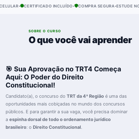
·
·
·
ULAR
CERTIFICADO INCLUÍDO
COMPRA SEGURA
ESTUDE NO SE
01
SOBRE O CURSO
O que você vai aprender
🎯 Sua Aprovação no TRT4 Começa
Aqui: O Poder do Direito
Constitucional!
Candidato(a), o concurso do
TRT da 4ª Região
é uma das
oportunidades mais cobiçadas no mundo dos concursos
públicos. E para garantir a sua vaga, você precisa dominar
a
espinha dorsal de todo o ordenamento jurídico
brasileiro
: o
Direito Constitucional
.