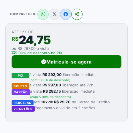
COMPARTILHE
ATÉ 12X DE
24,75
R$
ou R$ 297,00 à vista
5.00% de desconto no PIX
Matricule-se agora
à vista
R$ 292,00
liberação imediata
PIX
(com 5.00% de desconto)
à vista
R$ 297,00
liberação até 72h
BOLETO
à vista
R$ 282,15
liberação imediata
CARTÃO
(com 5.00% de desconto)
Até
10x de R$ 29,70
no Cartão de Crédito
PARCELAS
Pagamento dividido em 2 cartões
2 CARTÕES