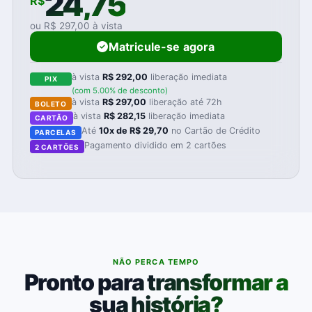
24,75
R$
ou R$ 297,00 à vista
Matricule-se agora
à vista
R$ 292,00
liberação imediata
PIX
(com 5.00% de desconto)
à vista
R$ 297,00
liberação até 72h
BOLETO
à vista
R$ 282,15
liberação imediata
CARTÃO
Até
10x de R$ 29,70
no Cartão de Crédito
PARCELAS
Pagamento dividido em 2 cartões
2 CARTÕES
NÃO PERCA TEMPO
Pronto para transformar a
sua história?