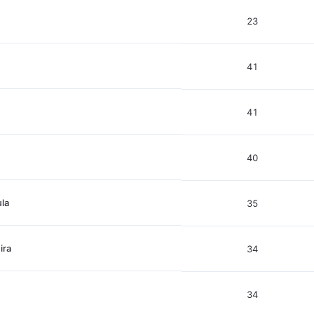
23
41
41
40
ula
35
ira
34
34