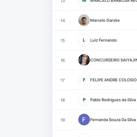
M
MARCELO BARBOSA RE
13
Marcelo Garske
14
L
Luiz Fernando
15
CONCURSEIRO SAIYAJI
16
F
FELIPE ANDRE COLOSIO
17
P
Pablo Rodrigues da Silva
18
Fernanda Souza Da Silva
19