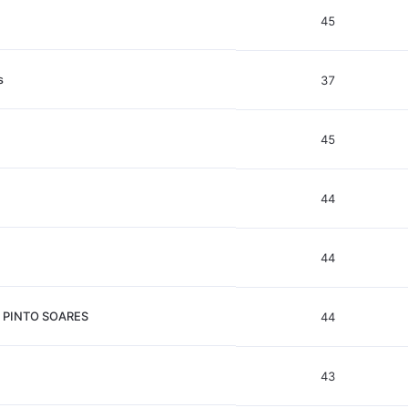
45
s
37
45
44
44
 PINTO SOARES
44
43