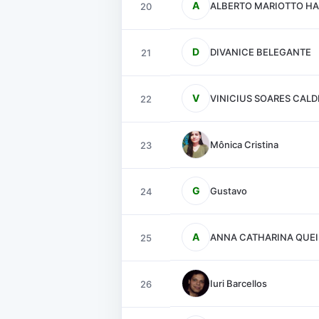
A
ALBERTO MARIOTTO HA
20
D
DIVANICE BELEGANTE
21
V
VINICIUS SOARES CALD
22
Mônica Cristina
23
G
Gustavo
24
A
ANNA CATHARINA QUE
25
Iuri Barcellos
26