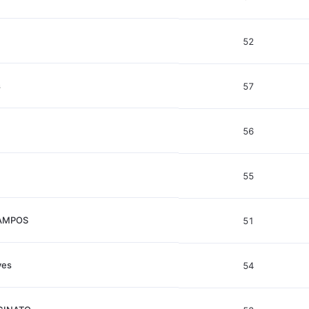
52
s
57
56
55
AMPOS
51
ves
54