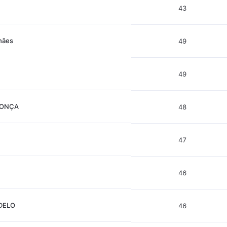
43
hães
49
49
DONÇA
48
47
46
DELO
46