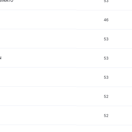
GINATO
53
46
53
N
53
53
52
52