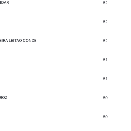
IDAR
52
52
EIRA LEITAO CONDE
52
51
51
IROZ
50
50