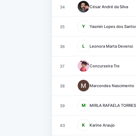
César André da Silva
34
Y
Yasmin Lopes dos Santo
35
L
Leonora Marta Devensi
36
Concurseira Tre
37
Marcondes Nascimento
38
M
MIRLA RAFAELA TORRES
39
K
Karine Araujo
40