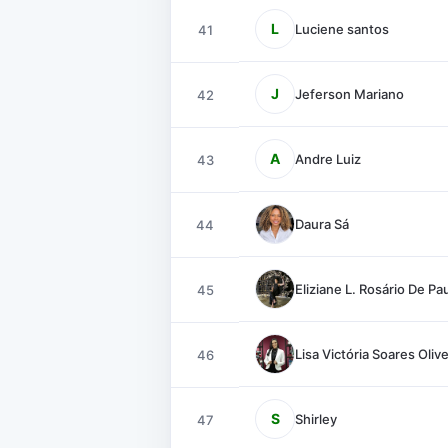
L
Luciene santos
41
J
Jeferson Mariano
42
A
Andre Luiz
43
Daura Sá
44
Eliziane L. Rosário De Pa
45
Lisa Victória Soares Olive
46
S
Shirley
47