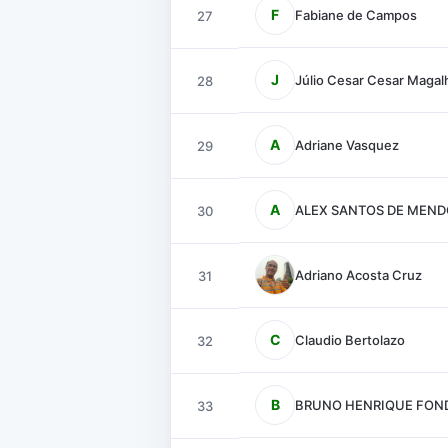
F
Fabiane de Campos
27
J
Júlio Cesar Cesar Magal
28
A
Adriane Vasquez
29
A
ALEX SANTOS DE MEN
30
Adriano Acosta Cruz
31
C
Claudio Bertolazo
32
B
BRUNO HENRIQUE FON
33