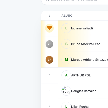
#
ALUNO
L
luciane valliatti
B
Bruno Moreira Leão
2º
M
Marcos Adriano Strazza 
3º
A
ARTHUR POLI
4
Douglas Ramalho
5
L
Lilian Rocha
6