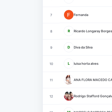
Fernanda
7
R
Ricardo Longaray Borge
8
D
Diva da Silva
9
L
luisa horta alves
10
ANA FLORA MACEDO C
11
Rodrigo Stafford Gonçal
12