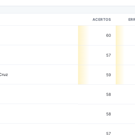
ACERTOS
ER
60
57
Cruz
59
58
58
57